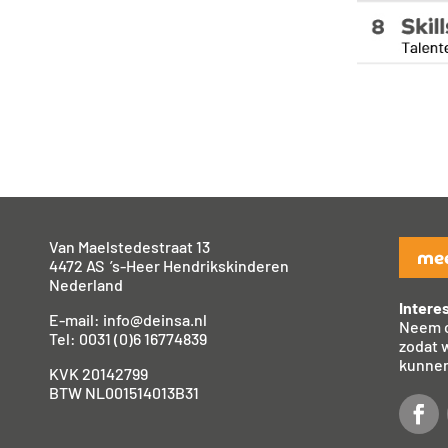
Van Maelstedestraat 13
mee
4472 AS ’s-Heer Hendrikskinderen
Nederland
Intere
E-mail:
info@deinsa.nl
Neem c
Tel:
0031 (0)6 16774839
zodat 
kunnen
KVK 20142799
BTW NL001514013B31