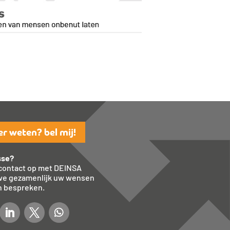
r weten? bel mij!
sse?
ontact op met DEINSA
we gezamenlijk uw wensen
 bespreken.