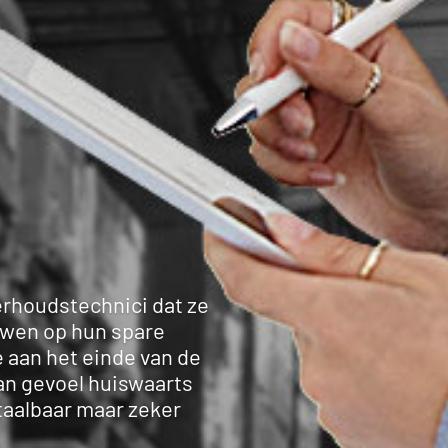
derhoudstechnici dat ze
uwen op hun spare parts
het einde van de
n gevoel huiswaarts
taalbaar maar zeker