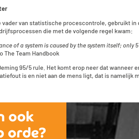
ter
ader van statistische procescontrole, gebruikt in 
edrijfsprocessen die met de volgende regel kwam:
nce of a system is caused by the system itself; only 
 to The Team Handbook
Deming 95/5 rule. Het komt erop neer dat wanneer er 
tiefout is en niet aan de mens ligt, dat is namelijk 
n ook
p orde?