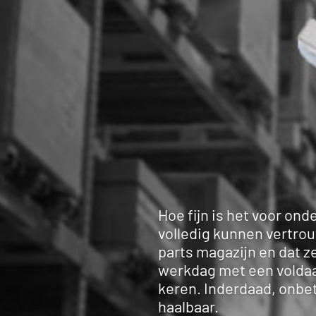
Hoe fijn is het voor on
volledig kunnen vertro
magazijn en dat ze aan 
werkdag met een voldaa
keren. Inderdaad, onbe
haalbaar.