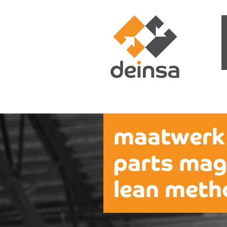
maatwerk
parts mag
lean meth